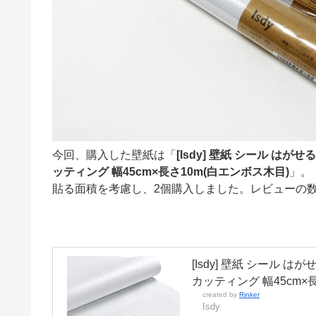
今回、購入した壁紙は「
[Isdy] 壁紙 シール は
ッティング 幅45cm×長さ10m(白エンボス木目)
」。
貼る面積を考慮し、2個購入しました。レビューの
[Isdy] 壁紙 シール 
カッティング 幅45cm×
created by
Rinker
Isdy