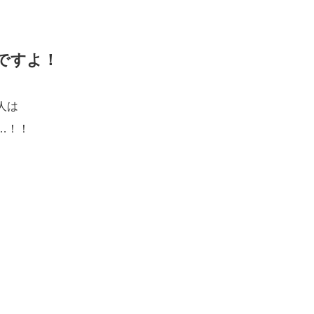
ですよ！
人は
…！！