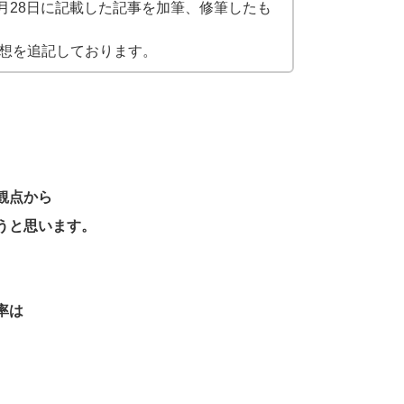
3月28日に記載した記事を加筆、修筆したも
想を追記しております。
観点から
うと思います。
率は