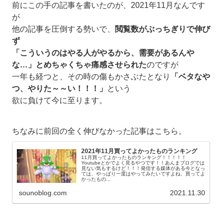
前にこの手の記事を書いたのが、2021年11月なんです
が
他の記事を圧倒する勢いで、
閲覧数がぶっちぎりで伸び
ず
「こういうのはやる人がやるから、需要があるんや
な…」とめちゃくちゃ痛感させられた
のですが
一年も経つと、その時の傷もかさぶたとなり
「ベタなや
つ、やりた～～い！！！」
という
欲に負けて今に至ります。
ちなみに前回の全く伸びなかった記事はこちら。
2021年11月買ってよかったものランキング
11月買ってよかったものランキング！！！！！
Youtubeとかでよく見るやつです！！あんまブログでは
見ない気もするけど！！！発信する媒体がある今となっ
ては、やっぱり一度はやってみたいですよね、買ってよ
かったもの...
sounoblog.com
2021.11.30