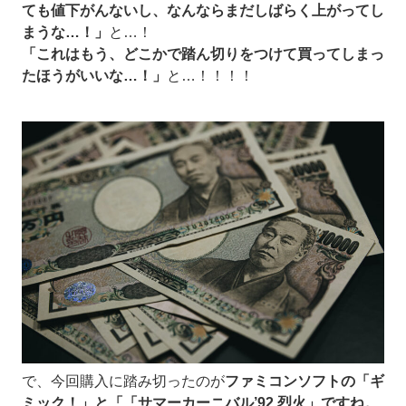
ても値下がんないし、なんならまだしばらく上がってし
まうな…！」
と…！
「これはもう、どこかで踏ん切りをつけて買ってしまっ
たほうがいいな…！」
と…！！！！
で、今回購入に踏み切ったのが
ファミコンソフトの「ギ
ミック！」と「「サマーカーニバル’92 烈火」ですね。