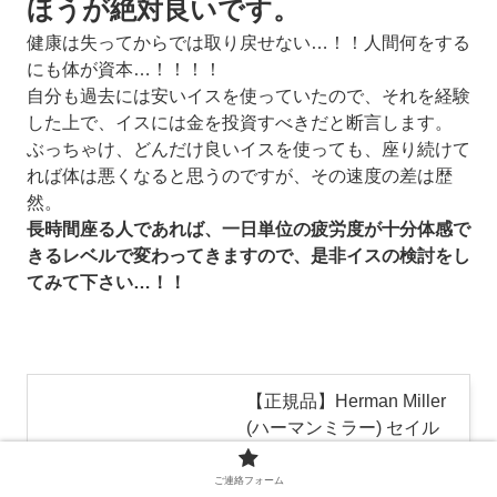
ほうが絶対良いです。
健康は失ってからでは取り戻せない…！！人間何をする
にも体が資本…！！！！
自分も過去には安いイスを使っていたので、それを経験
した上で、イスには金を投資すべきだと断言します。
ぶっちゃけ、どんだけ良いイスを使っても、座り続けて
れば体は悪くなると思うのですが、その速度の差は歴
然。
長時間座る人であれば、一日単位の疲労度が十分体感で
きるレベルで変わってきますので、是非イスの検討をし
てみて下さい…！！
【正規品】Herman Miller
(ハーマンミラー) セイル
チェア オフィスチェア ホ
ワイト C7堅床キャスター
ご連絡フォーム