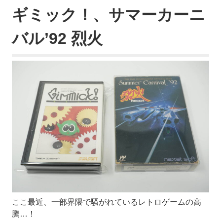
ギミック！、サマーカーニ
バル’92 烈火
ここ最近、一部界隈で騒がれているレトロゲームの高
騰…！