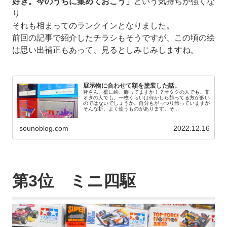
好き。今のうちに集めておこう」
という気持ちが強くな
り
それも相まってのランクインとなりました。
前回の記事で紹介したチラシもそうですが、この頃の絵
は思い出補正もあって、見るとしみじみしますね。
展示物に合わせて額を塗装した話。
皆さん、壁に絵、飾ってますか！？オタクの人でも、非
オタの人でも、一枚くらいは何かしら飾ってる方が多い
のではないでしょうか。自分もがっつり飾っていますが
そんな折、よく使うものがあります。そ...
sounoblog.com
2022.12.16
第3位 ミニ四駆