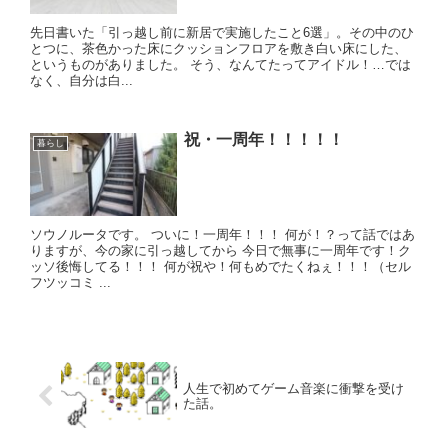
先日書いた「引っ越し前に新居で実施したこと6選」。その中のひ
とつに、茶色かった床にクッションフロアを敷き白い床にした、
というものがありました。 そう、なんてたってアイドル！…では
なく、自分は白...
祝・一周年！！！！！
暮らし
ソウノルータです。 ついに！一周年！！！ 何が！？って話ではあ
りますが、今の家に引っ越してから 今日で無事に一周年です！ク
ッソ後悔してる！！！ 何が祝や！何もめでたくねぇ！！！（セル
フツッコミ ...
人生で初めてゲーム音楽に衝撃を受け
た話。