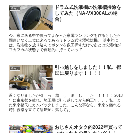
ドラム式洗濯機の洗濯槽掃除を
暮らし
してみた（NA-VX300ALの場
合）
今、家にある中で買ってよかった家電ランキングを作るとしたら
間違いなく上位に来るであろうドラム式洗濯乾燥機。 基本的に
は、洗濯物を放り込んでボタンを数回押すだけであとは洗濯物が
フカフカの状態まで自動的に持っていって...
引っ越しをしました！！私、都
暮らし
民に戻ります！！！！
遅くなりましたが引 っ 越 し ま し た ！！！！ 2018
年に東京都を離れ、埼玉県に引っ越してから約三年。。。私、ま
た東京都民にカムバックしました。こんな事なら、東京を離れる
時に親指を立てて溶鉱炉に落ちてお...
おじさんオタク的2022年買って
暮らし